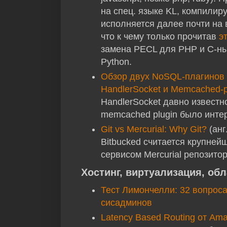
на спец. языке KL, компилир
исполняется далее почти на 
что к чему только прочитав
эт
замена PECL для PHP и C-ны
Python.
Обзор двух NoSQL-плагинов
HandlerSocket и Memcached-p
HandlerSocket давно известно
memcached plugin было интер
Git vs Mercurial: Why Git?
(анг
Bitbucked считается крупне
сервисом Mercurial репозито
Хостинг, виртуализация, обл
Тест Лимончелли: 32 вопрос
сисадминов
Latency Based Routing от Am